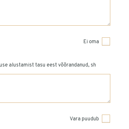
Ei oma
luse alustamist tasu eest võõrandanud, sh
Vara puudub