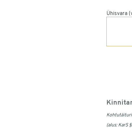
Ühisvara (
Kinnita
Kohtutäituri
(alus: KarS 