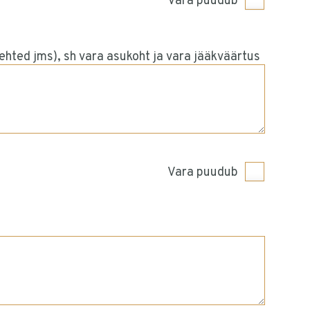
Vara puudub
ehted jms), sh vara asukoht ja vara jääkväärtus
Vara puudub