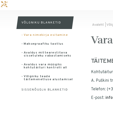
VÕLGNIKU BLANKETID
Avaleht
|
Võlg
Vara nimekirja esitamine
Vara
Maksegraafiku taotlus
Avaldus mittearestitava
sissetuleku vabastamiseks
TÄITEM
Avaldus vara müügiks
kohtutäituri kontrolli all
Kohtutäitur
Võlgniku teade
täitemenetluse alustamisel
A. Puškini t
Telefon: (+
SISSENÕUDJA BLANKETID
E-post:
inf