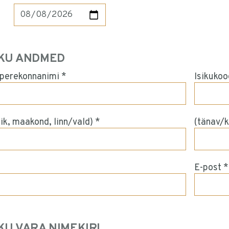
KU ANDMED
 perekonnanimi *
Isikukoo
ik, maakond, linn/vald) *
(tänav/kü
E-post *
KU VARA NIMEKIRI