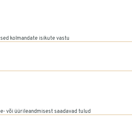
ed kolmandate isikute vastu
le- või üürileandmisest saadavad tulud