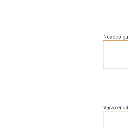
Nõudeõigus
Vara rendi