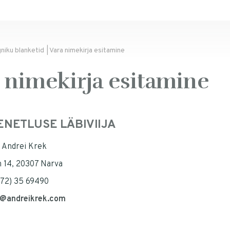
niku blanketid
| Vara nimekirja esitamine
 nimekirja esitamine
ENETLUSE LÄBIVIIJA
 Andrei Krek
n 14, 20307 Narva
372) 35 69490
o@andreikrek.com