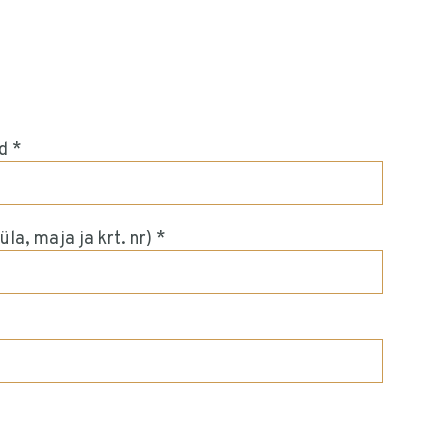
d *
la, maja ja krt. nr) *