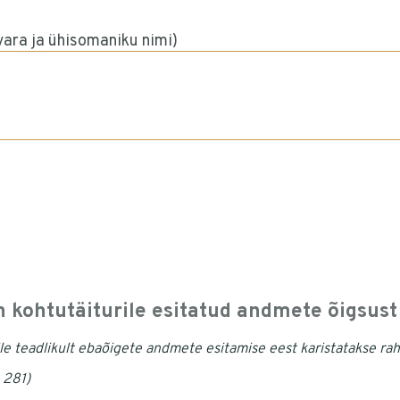
vara ja ühisomaniku nimi)
n kohtutäiturile esitatud andmete õigsust
le teadlikult ebaõigete andmete esitamise eest karistatakse rah
§ 281)